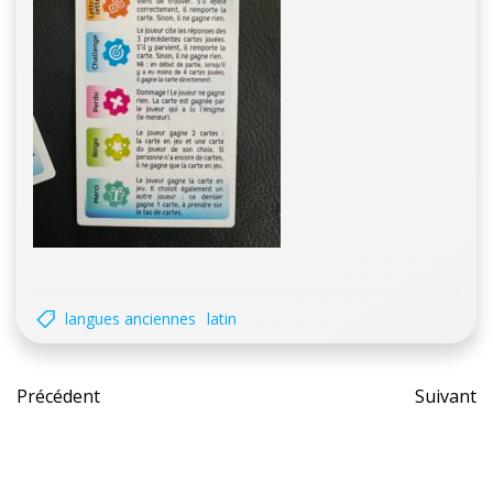
langues anciennes
latin
Post
Pos
Précédent
Suivant
navigation
nav