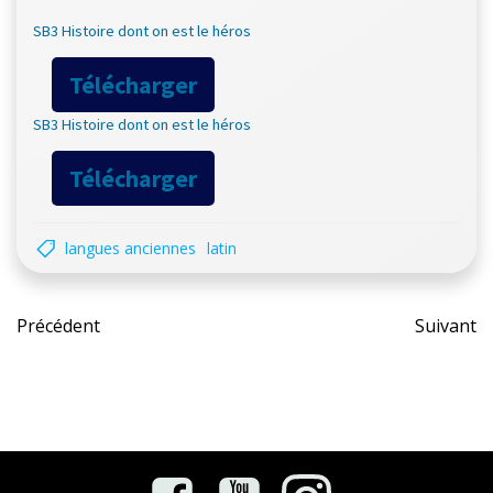
SB3 Histoire dont on est le héros
Télécharger
SB3 Histoire dont on est le héros
Télécharger
langues anciennes
latin
Post
Pos
Précédent
Suivant
navigation
nav