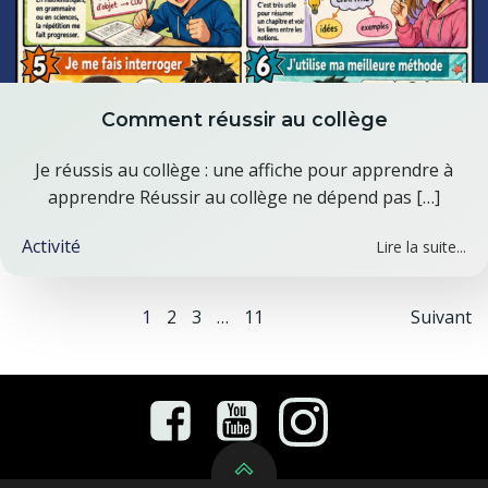
Comment réussir au collège
Je réussis au collège : une affiche pour apprendre à
apprendre Réussir au collège ne dépend pas […]
Activité
Lire la suite...
Posts
Pos
Page
Page
Page
Page
1
2
3
…
11
Suivant
navigation
nav