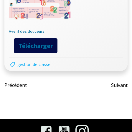
Avent des douceurs
Télécharger
gestion de classe
Post
Pos
Précédent
Suivant
navigation
nav