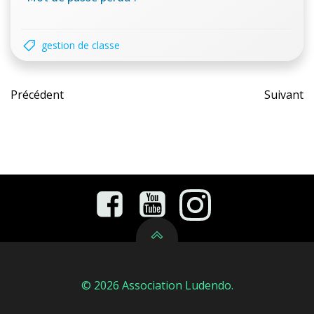
gestion de classe
Post
Pos
Précédent
Suivant
navigation
nav
© 2026 Association Ludendo.