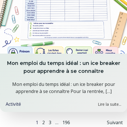
Mon emploi du temps idéal : un ice breaker
pour apprendre à se connaître
Mon emploi du temps idéal : un ice breaker pour
apprendre à se connaître Pour la rentrée, […]
Activité
Lire la suite...
Posts
Pos
Page
Page
Page
Page
1
2
3
…
196
Suivant