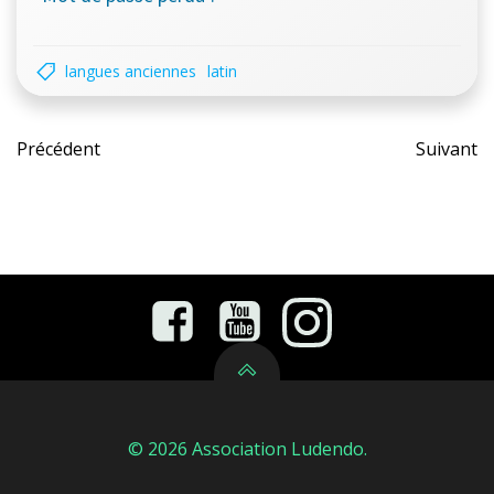
langues anciennes
latin
Post
Pos
Précédent
Suivant
navigation
nav
© 2026 Association Ludendo.