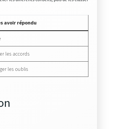
s avoir répondu
e
ier les accords
ger les oublis
ion