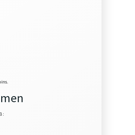
oins.
xamen
 :