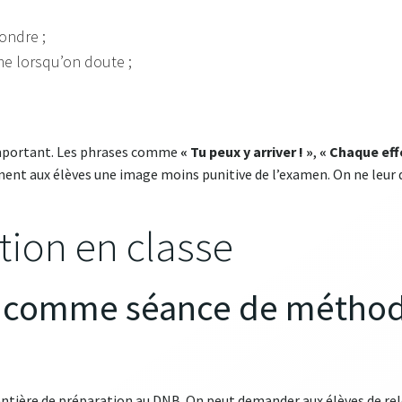
ondre ;
e lorsqu’on doute ;
e important. Les phrases comme
« Tu peux y arriver ! »
,
« Chaque eff
ent aux élèves une image moins punitive de l’examen. On ne leur di
ation en classe
iche comme séance de méthod
entière de préparation au DNB. On peut demander aux élèves de relev