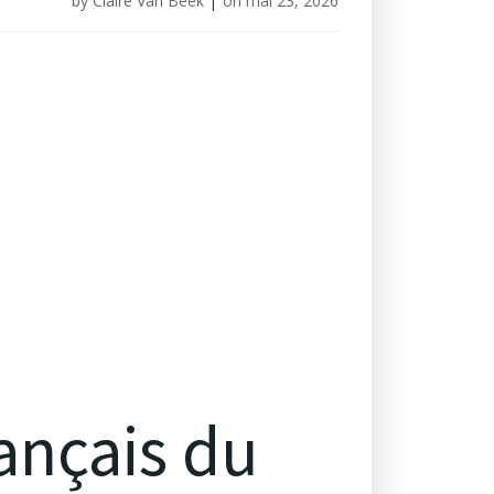
by
Claire Van Beek
|
on
mai 23, 2026
rançais du