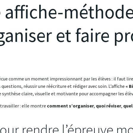
e affiche-méthod
ganiser et faire p
vécue comme un moment impressionnant par les élèves : il faut lir
questions, réussir une réécriture et rédiger avec soin. L’affiche
« B
 synthèse claire, visuelle et motivante pour accompagner les élè
 travailler : elle montre
comment s’organiser
,
quoi réviser
,
quel
our rendre l’épreuve mo