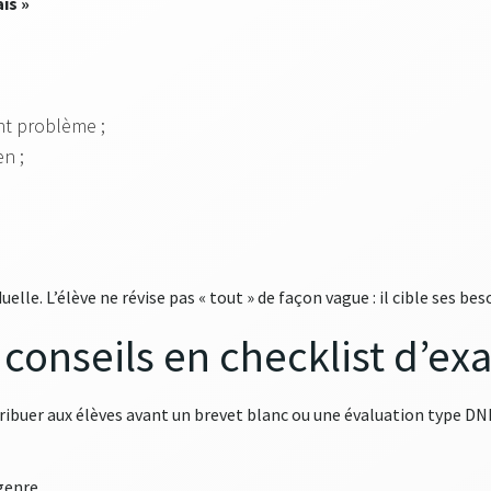
is »
nt problème ;
en ;
elle. L’élève ne révise pas « tout » de façon vague : il cible ses bes
 conseils en checklist d’e
stribuer aux élèves avant un brevet blanc ou une évaluation type DNB
 genre.