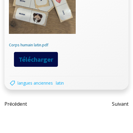
Corps humain latin.pdf
Télécharger
langues anciennes
latin
Post
Pos
Précédent
Suivant
navigation
nav