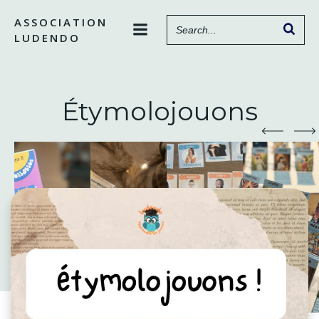
Aller
ASSOCIATION
au
LUDENDO
contenu
Étymolojouons