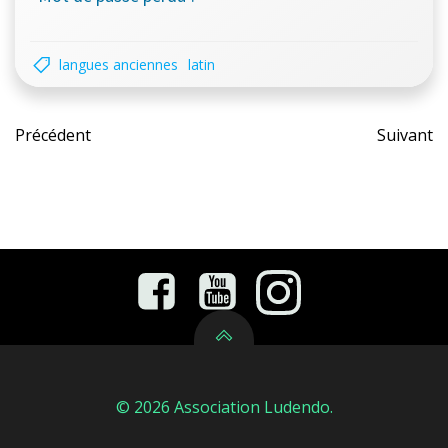
langues anciennes
latin
Post
Pos
Précédent
Suivant
navigation
nav
© 2026 Association Ludendo.