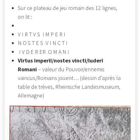
Sur ce plateau de jeu romain des 12 lignes,
on lit :
V I R T V S I M P E R I
N O S T E S V I N C T I
I V D E R ER O M A N I
Virtus imperii/nostes vincti/Iuderi
Romani
– valeur du Pouvoir/ennemis
vaincus/Romains jouent… (dessin d’après la
table de trèves, Rheinische Landesmuseum,
Allemagne)