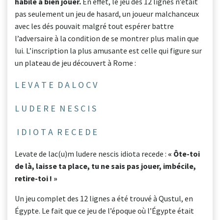
habile à bien jouer.
En effet, le jeu des 12 lignes n’était
pas seulement un jeu de hasard, un joueur malchanceux
avec les dés pouvait malgré tout espérer battre
l’adversaire à la condition de se montrer plus malin que
lui. L’inscription la plus amusante est celle qui figure sur
un plateau de jeu découvert à Rome :
L E V A T E D A L O C V
L U D E R E N E S C I S
I D I O T A R E C E D E
Levate de lac(u)m ludere nescis idiota recede :
« Ôte-toi
de là, laisse ta place, tu ne sais pas jouer, imbécile,
retire-toi ! »
Un jeu complet des 12 lignes a été trouvé à Qustul, en
Égypte. Le fait que ce jeu de l’époque où l’Égypte était