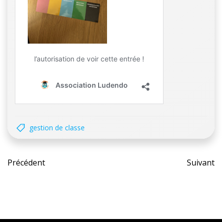
gestion de classe
Post
Pos
Précédent
Suivant
navigation
nav