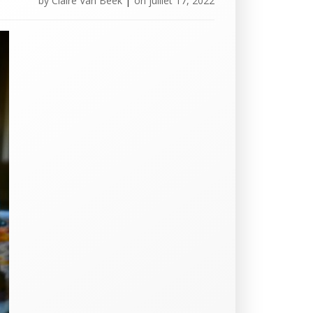
by
Claire Van Beek
|
on
juillet 17, 2022