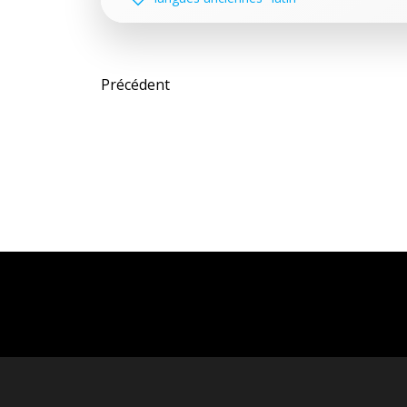
Post
Précédent
navigation