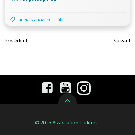
langues anciennes
latin
Post
Pos
Précédent
Suivant
navigation
nav
© 2026 Association Ludendo.