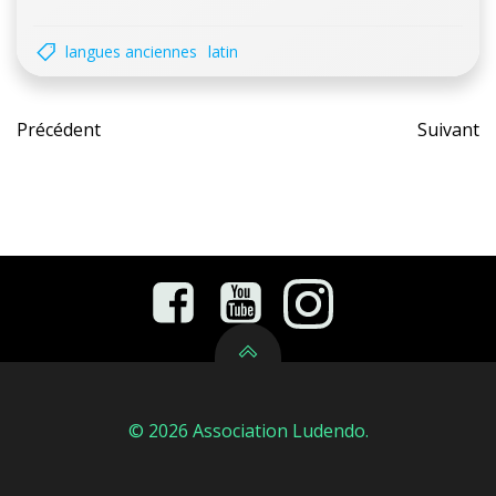
langues anciennes
latin
Post
Pos
Précédent
Suivant
navigation
nav
© 2026 Association Ludendo.