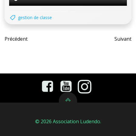
gestion de classe
Post
Pos
Précédent
Suivant
navigation
nav
© 2026 Association Ludendo.