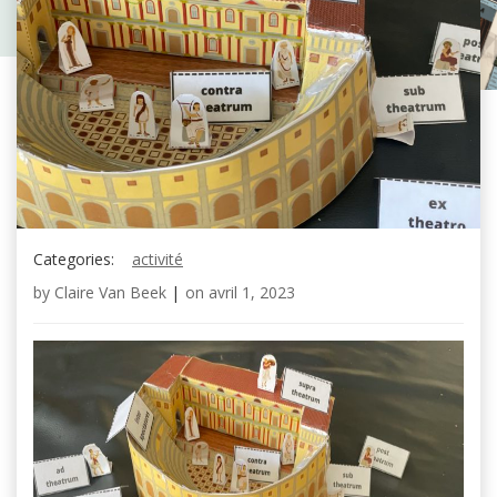
Categories:
activité
by
Claire Van Beek
|
on
avril 1, 2023