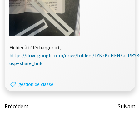
Fichier à télécharger ici ;
https://drive.google.com/drive/folders/1YKzKoHENXaJPRY
usp=share_link
gestion de classe
Post
Pos
Précédent
Suivant
navigation
nav