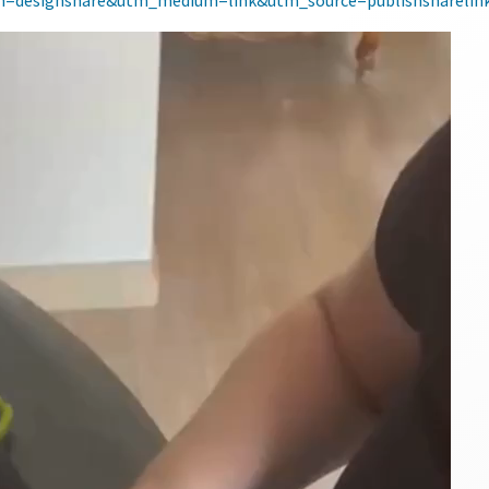
designshare&utm_medium=link&utm_source=publishsharelin