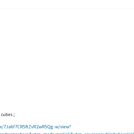
 cubes ;
pw/7Ja6f7CR5ftZvR2wR5Qg-w/view?