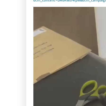
utm_content=DAGKwsl4Ipw&utm_campaign=