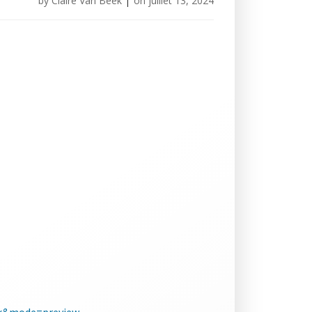
by
Claire Van Beek
|
on
juillet 13, 2024