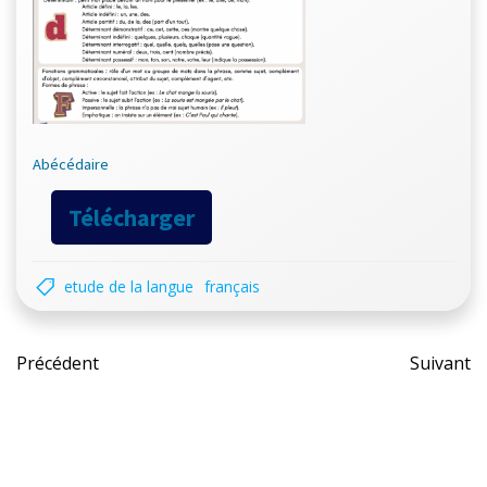
Abécédaire
Télécharger
etude de la langue
français
Post
Pos
Précédent
Suivant
navigation
nav