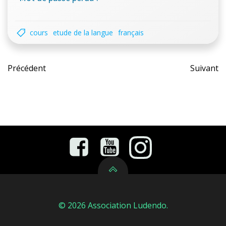
cours
etude de la langue
français
Post
Pos
Précédent
Suivant
navigation
nav
© 2026 Association Ludendo.