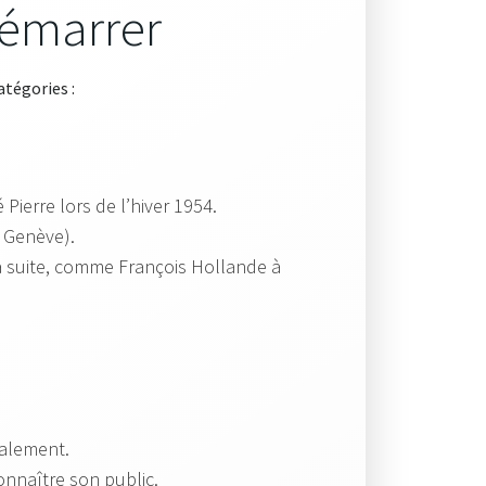
Démarrer
atégories :
ierre lors de l’hiver 1954.
à Genève).
a suite, comme François Hollande à
ralement.
nnaître son public.