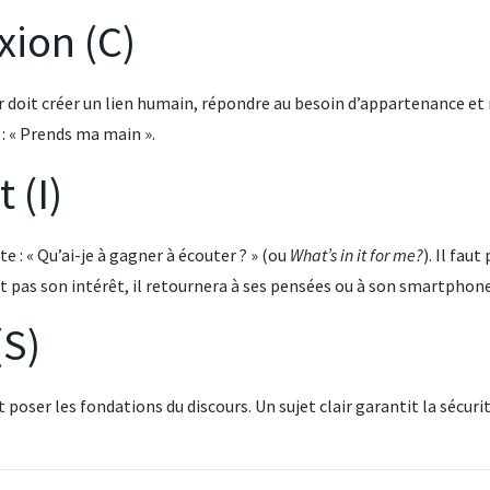
xion (C)
ur doit créer un lien humain, répondre au besoin d’appartenance e
: « Prends ma main »
.
 (I)
e : « Qu’ai-je à gagner à écouter ? » (ou
What’s in it for me?
)
. Il fau
oit pas son intérêt, il retournera à ses pensées ou à son smartphon
(S)
et poser les fondations du discours
. Un sujet clair garantit la sécuri