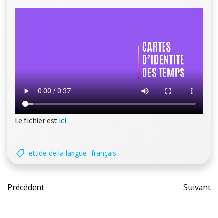
Le fichier est
ici
etude de la langue
français
Post
Pos
Précédent
Suivant
navigation
nav