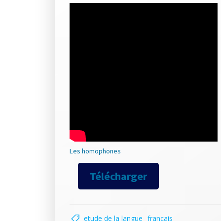
Les homophones
Télécharger
etude de la langue
français