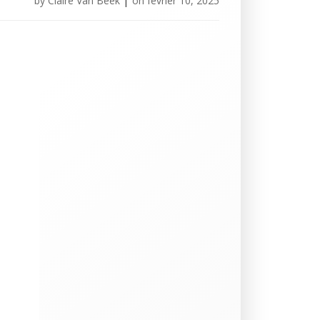
by
Claire Van Beek
|
on
février 10, 2025