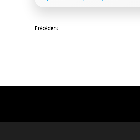
Post
Précédent
navigation