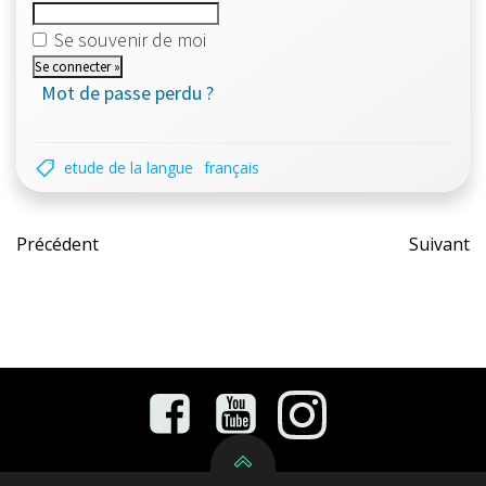
Se souvenir de moi
Mot de passe perdu ?
etude de la langue
français
Post
Pos
Précédent
Suivant
navigation
nav