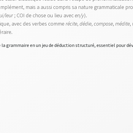
 complément, mais a aussi compris sa nature grammaticale p
lui/leur
; COI de chose ou lieu avec
en/y
).
ique, avec des verbes comme
récite
,
dédie
,
compose
,
médite
,
raire.
la grammaire en un jeu de déduction structuré, essentiel pour déve