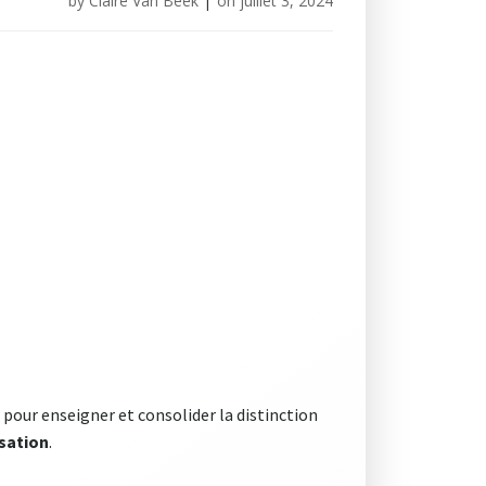
by
Claire Van Beek
|
on
juillet 3, 2024
 pour enseigner et consolider la distinction
sation
.