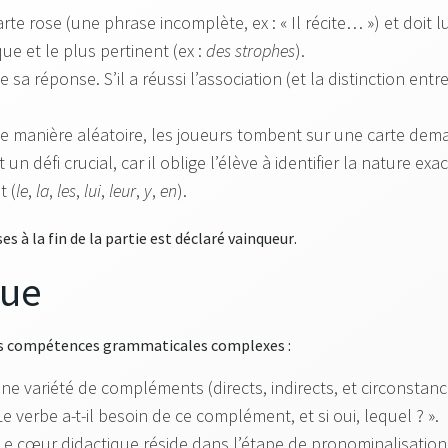
te rose (une phrase incomplète, ex : « Il récite… ») et doit l
e et le plus pertinent (ex :
des strophes
).
ie sa réponse. S’il a réussi l’association (et la distinction e
e manière aléatoire, les joueurs tombent sur une carte dem
 un défi crucial, car il oblige l’élève à identifier la nature
t (
le
,
la
,
les
,
lui
,
leur
,
y
,
en
).
es à la fin de la partie est déclaré vainqueur
.
que
 des compétences grammaticales complexes :
 variété de compléments (directs, indirects, et circonstancie
Le verbe a-t-il besoin de ce complément, et si oui, lequel ? ».
e cœur didactique réside dans l’étape de pronominalisation. 