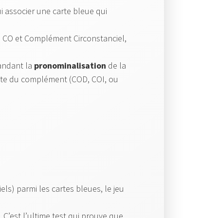
ui associer une carte bleue qui
ntre CO et Complément Circonstanciel,
andant la
pronominalisation
de la
 exacte du complément (COD, COI, ou
ls) parmi les cartes bleues, le jeu
C’est l’ultime test qui prouve que