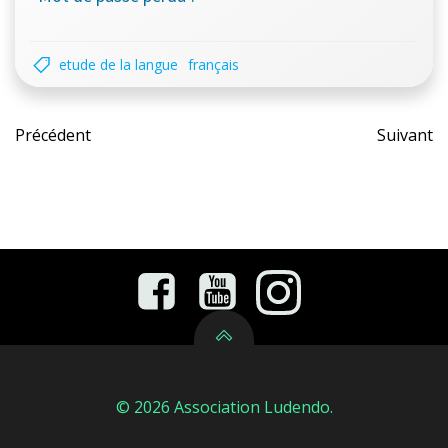
etude de la langue
français
Post
Pos
Précédent
Suivant
navigation
nav
© 2026 Association Ludendo.