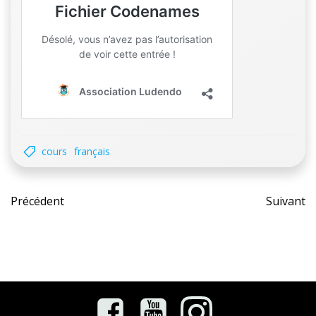
cours
français
Post
Pos
Précédent
Suivant
navigation
nav