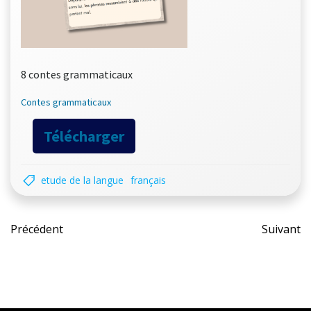
8 contes grammaticaux
Contes grammaticaux
Télécharger
etude de la langue
français
Post
Pos
Précédent
Suivant
navigation
nav