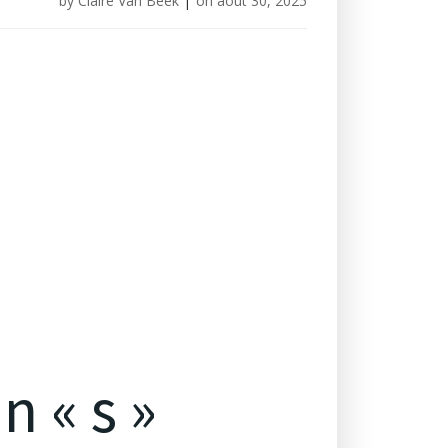
by
Claire Van Beek
|
on
août 30, 2025
n « s »