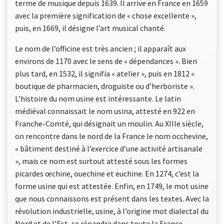
terme de musique depuis 1639. Il arrive en France en 1659
avec la première signification de « chose excellente »,
puis, en 1669, il désigne l’art musical chanté.
Le nom de l’officine est très ancien ; il apparaît aux
environs de 1170 avec le sens de « dépendances ». Bien
plus tard, en 1532, il signifia « atelier », puis en 1812 «
boutique de pharmacien, droguiste ou d’herboriste ».
L’histoire du nom usine est intéressante. Le latin
médiéval connaissait le nom usina, attesté en 922 en
Franche-Comté, qui désignait un moulin. Au XIIIe siècle,
on rencontre dans le nord de la France le nom occhevine,
« bâtiment destiné à l’exercice d’une activité artisanale
», mais ce nom est surtout attesté sous les formes
picardes œchine, ouechine et euchine. En 1274, c’est la
forme usine qui est attestée. Enfin, en 1749, le mot usine
que nous connaissons est présent dans les textes. Avec la
révolution industrielle, usine, à l’origine mot dialectal du
Nord et de l’Est, se répandra dans toute la France.