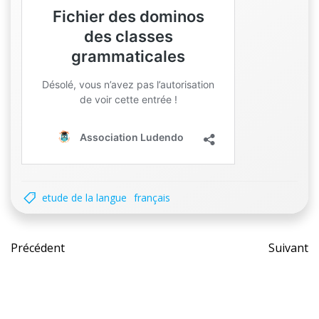
etude de la langue
français
Post
Pos
Précédent
Suivant
navigation
nav