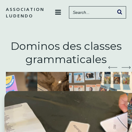
Aller
ASSOCIATION
au
LUDENDO
contenu
Dominos des classes
grammaticales