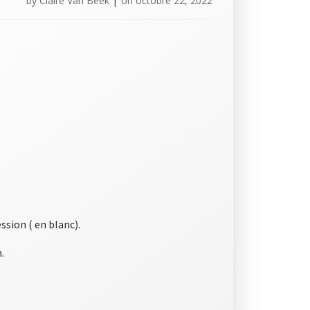
by
Claire Van Beek
|
on
octobre 22, 2022
ssion ( en blanc).
.