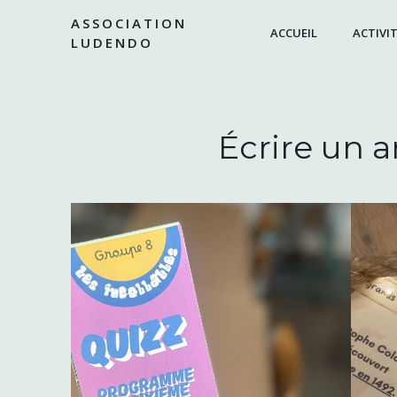
Aller
ASSOCIATION
au
ACCUEIL
ACTIVIT
LUDENDO
contenu
Écrire un a