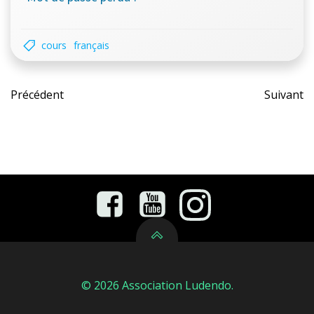
cours
français
Post
Pos
Précédent
Suivant
navigation
nav
© 2026 Association Ludendo.