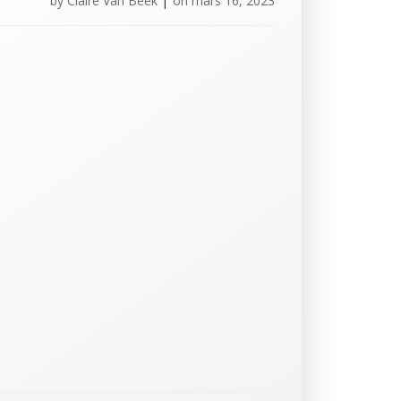
by
Claire Van Beek
|
on
mars 16, 2023