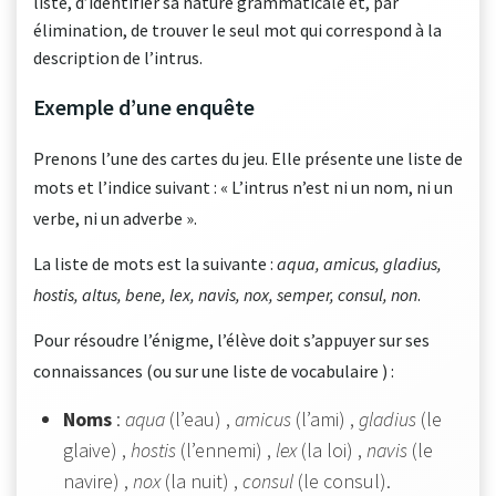
liste, d’identifier sa nature grammaticale et, par
élimination, de trouver le seul mot qui correspond à la
description de l’intrus.
Exemple d’une enquête
Prenons l’une des cartes du jeu
. Elle présente une liste de
mots et l’indice suivant : « L’intrus n’est ni un nom, ni un
verbe, ni un adverbe »
.
La liste de mots est la suivante :
aqua, amicus, gladius,
hostis, altus, bene, lex, navis, nox, semper, consul, non
.
Pour résoudre l’énigme, l’élève doit s’appuyer sur ses
connaissances (ou sur une liste de vocabulaire
) :
Noms
:
aqua
(l’eau) ,
amicus
(l’ami) ,
gladius
(le
glaive) ,
hostis
(l’ennemi) ,
lex
(la loi) ,
navis
(le
navire) ,
nox
(la nuit) ,
consul
(le consul).