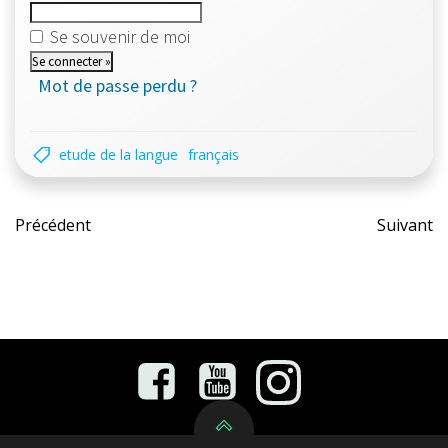
Se souvenir de moi
Mot de passe perdu ?
etude de la langue
français
Post
Pos
Précédent
Suivant
navigation
nav