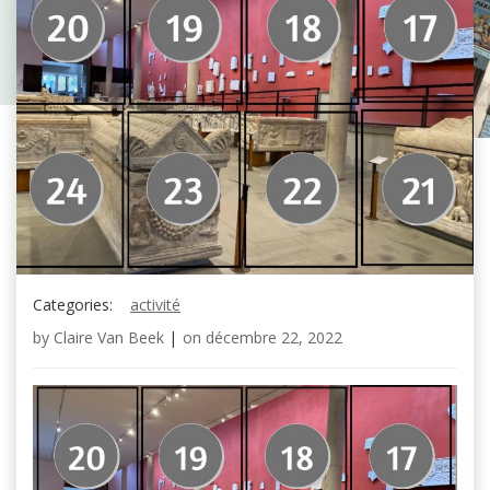
Categories:
activité
by
Claire Van Beek
|
on
décembre 22, 2022