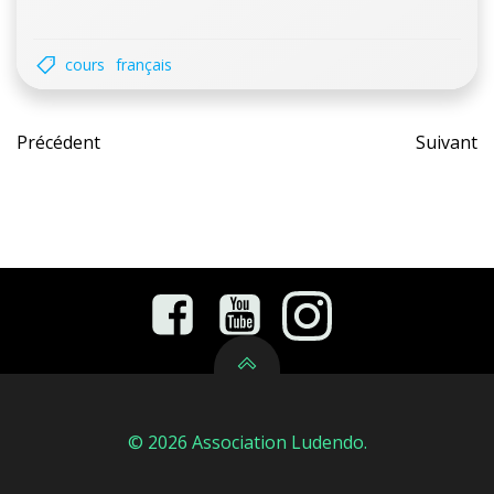
cours
français
Post
Pos
Précédent
Suivant
navigation
nav
© 2026 Association Ludendo.