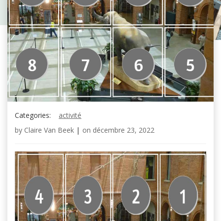
Categories:
activité
by
Claire Van Beek
|
on
décembre 23, 2022