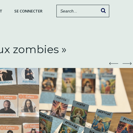
T
SE CONNECTER
ux zombies »