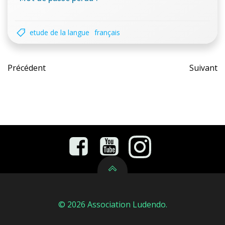
etude de la langue
français
Post
Pos
Précédent
Suivant
navigation
nav
© 2026 Association Ludendo.