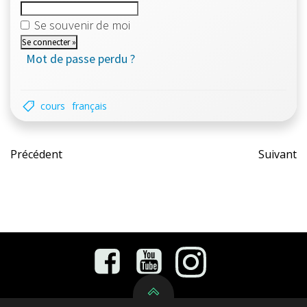
Se souvenir de moi
Mot de passe perdu ?
cours
français
Post
Pos
Précédent
Suivant
navigation
nav