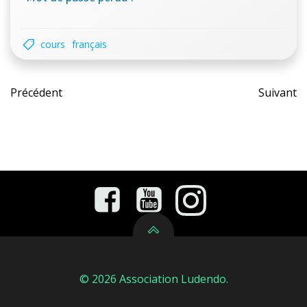
cours
français
Post
Pos
Précédent
Suivant
navigation
nav
© 2026 Association Ludendo.