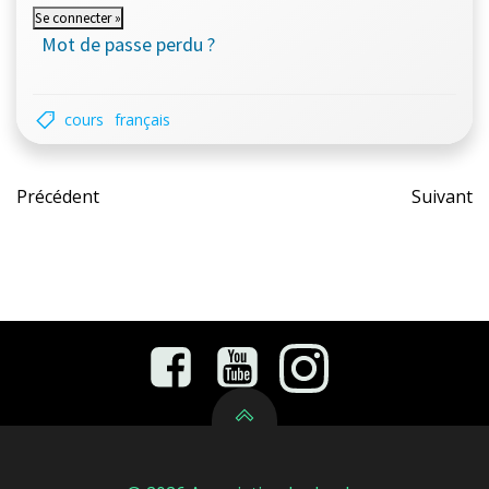
Mot de passe perdu ?
cours
français
Post
Pos
Précédent
Suivant
navigation
nav