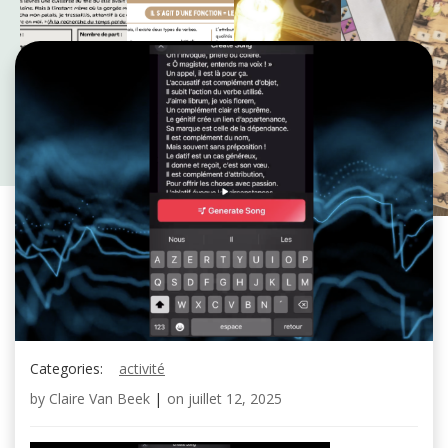
Categories:
activité
by
Claire Van Beek
|
on
juillet 12, 2025