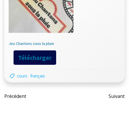
Jeu Chantons sous la pluie
Télécharger
cours
français
Post
Pos
Précédent
Suivant
navigation
nav