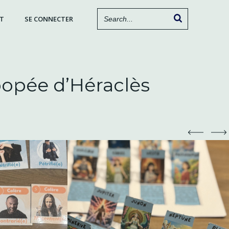
T
SE CONNECTER
popée d’Héraclès