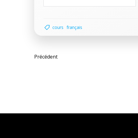
cours
français
Post
Précédent
navigation