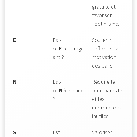
gratuite et
favoriser
l’optimisme.
E
Est-
Soutenir
ce
E
ncourage
l’effort et la
ant ?
motivation
des pairs.
N
Est-
Réduire le
ce
N
écessaire
bruit parasite
?
et les
interruptions
inutiles.
S
Est-
Valoriser