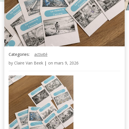
Categories:
activité
by
Claire Van Beek
|
on
mars 9, 2026